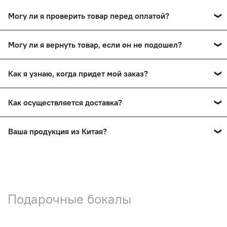
Могу ли я проверить товар перед оплатой?
Да, вы сможете оплатить товар после тщательного
Могу ли я вернуть товар, если он не подошел?
осмотра в пункте выдачи.
Да, вы сможете в течение 14 дней вернуть товар,
Как я узнаю, когда придет мой заказ?
сохранив товарный вид.
Вы получите смс-уведомление о прибытии вашего
Как осуществляется доставка?
заказа в пункт выдачи. Также мы проинформируем вас
по телефону.
Заказы доставляются почтой России и ТК СДЭК
Ваша продукция из Китая?
Нет! На нашем сайте представлена продукция ручной
работы мастеров России.
Подарочные бокалы