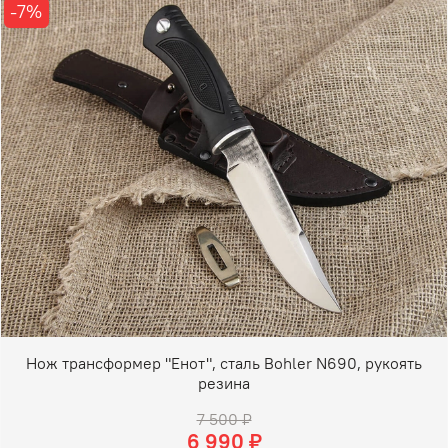
-7%
Нож трансформер "Енот", сталь Bohler N690, рукоять
резина
7 500 ₽
6 990 ₽