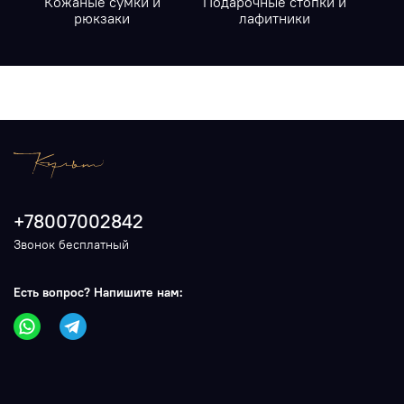
Кожаные сумки и
Подарочные стопки и
К
рюкзаки
лафитники
+78007002842
Звонок бесплатный
Есть вопрос? Напишите нам: