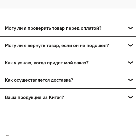
Могу ли я проверить товар перед оплатой?
Да, вы сможете оплатить товар после тщательного
Могу ли я вернуть товар, если он не подошел?
осмотра в пункте выдачи.
Да, вы сможете в течение 14 дней вернуть товар,
Как я узнаю, когда придет мой заказ?
сохранив товарный вид.
Вы получите смс-уведомление о прибытии вашего
Как осуществляется доставка?
заказа в пункт выдачи. Также мы проинформируем вас
по телефону.
Заказы доставляются почтой России и ТК СДЭК
Ваша продукция из Китая?
Нет! На нашем сайте представлена продукция ручной
работы мастеров России.