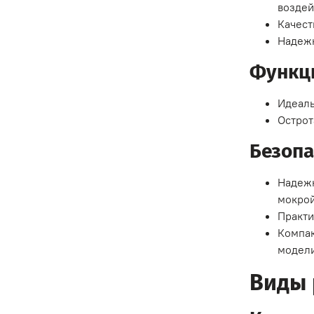
воздей
Качест
Надежн
Функци
Идеаль
Острот
Безопа
Надежн
мокрой
Практи
Компак
модели
Виды 