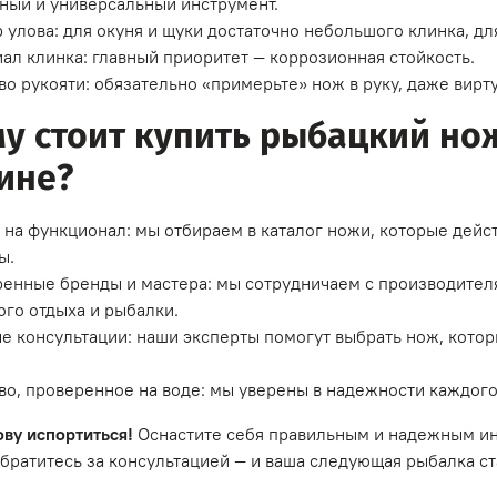
ный и универсальный инструмент.
 улова: для окуня и щуки достаточно небольшого клинка, дл
ал клинка: главный приоритет — коррозионная стойкость.
во рукояти: обязательно «примерьте» нож в руку, даже вир
у стоит купить рыбацкий но
ине?
 на функционал: мы отбираем в каталог ножи, которые дейс
ы.
енные бренды и мастера: мы сотрудничаем с производител
ого отдыха и рыбалки.
е консультации: наши эксперты помогут выбрать нож, котор
во, проверенное на воде: мы уверены в надежности каждог
ову испортиться!
Оснастите себя правильным и надежным ин
братитесь за консультацией — и ваша следующая рыбалка с