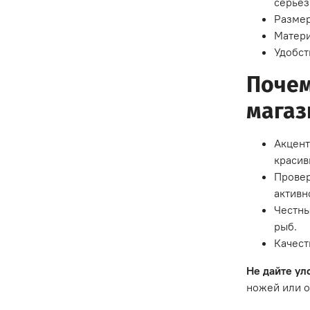
серьез
Размер
Матери
Удобст
Почем
магаз
Акцент
красив
Провер
активн
Честны
рыб.
Качест
Не дайте ул
ножей или о