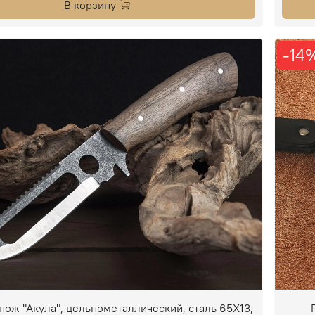
В корзину
-14
нож "Акула", цельнометаллический, сталь 65Х13,