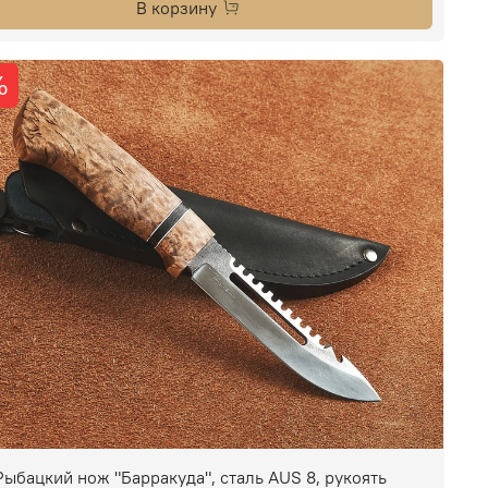
В корзину
%
Рыбацкий нож "Барракуда", сталь AUS 8, рукоять