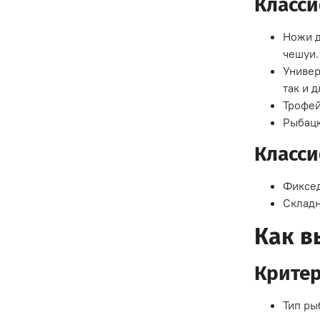
Класс
Ножи д
чешуи.
Универ
так и 
Трофей
Рыбацк
Класси
Фиксед
Складн
Как в
Крите
Тип ры