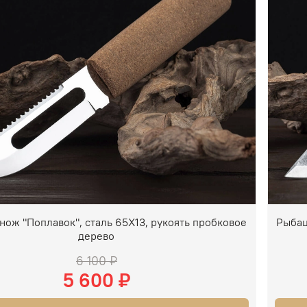
нож "Поплавок", сталь 65Х13, рукоять пробковое
Рыбац
дерево
6 100 ₽
5 600 ₽