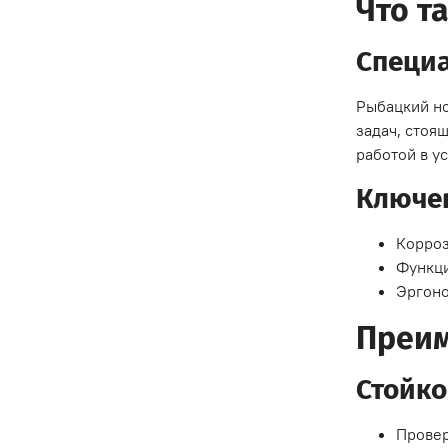
Что т
Специ
Рыбацкий но
задач, стоя
работой в у
Ключе
Корроз
Функци
Эргоно
Преим
Стойко
Провер