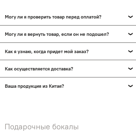
Могу ли я проверить товар перед оплатой?
Да, вы сможете оплатить товар после тщательного
Могу ли я вернуть товар, если он не подошел?
осмотра в пункте выдачи.
Да, вы сможете в течение 14 дней вернуть товар,
Как я узнаю, когда придет мой заказ?
сохранив товарный вид.
Вы получите смс-уведомление о прибытии вашего
Как осуществляется доставка?
заказа в пункт выдачи. Также мы проинформируем вас
по телефону.
Заказы доставляются почтой России и ТК СДЭК
Ваша продукция из Китая?
Нет! На нашем сайте представлена продукция ручной
работы мастеров России.
Подарочные бокалы