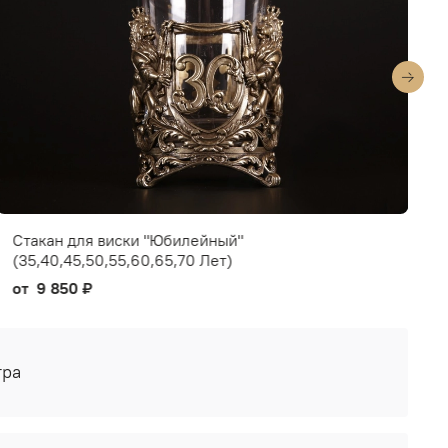
Стакан для виски "Юбилейный"
Н
(35,40,45,50,55,60,65,70 Лет)
6
от
9 850 ₽
тра