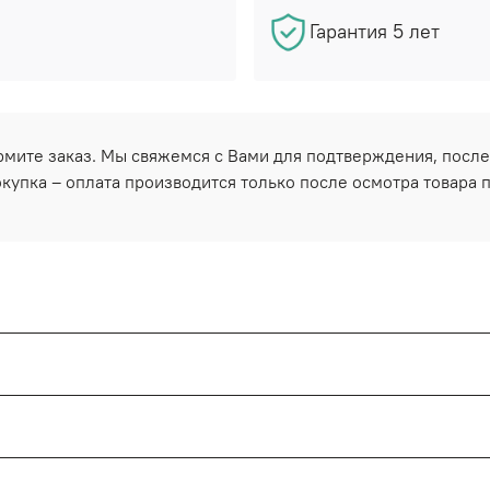
Гарантия 5 лет
ормите заказ. Мы свяжемся с Вами для подтверждения, после
купка – оплата производится только после осмотра товара 
а в пункте выдачи.
в товарный вид.
в пункт выдачи. Также мы проинформируем вас по телефону