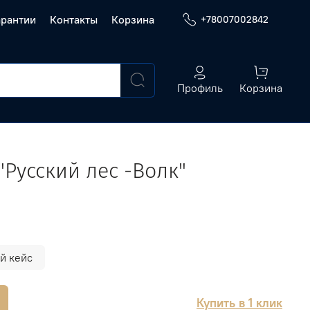
арантии
Контакты
Корзина
+78007002842
Профиль
Корзина
"Русский лес -Волк"
й кейс
Купить в 1 клик