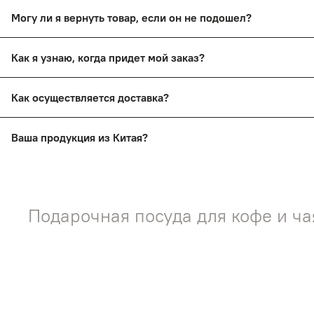
Да, вы сможете оплатить товар после тщательного осмотр
Могу ли я вернуть товар, если он не подошел?
Да, вы сможете в течение 14 дней вернуть товар, сохрани
Как я узнаю, когда придет мой заказ?
Вы получите смс-уведомление о прибытии вашего заказа 
Как осуществляется доставка?
Заказы доставляются почтой России и ТК СДЭК
Ваша продукция из Китая?
Нет! На нашем сайте представлена продукция ручной раб
Подарочная посуда для кофе и ча