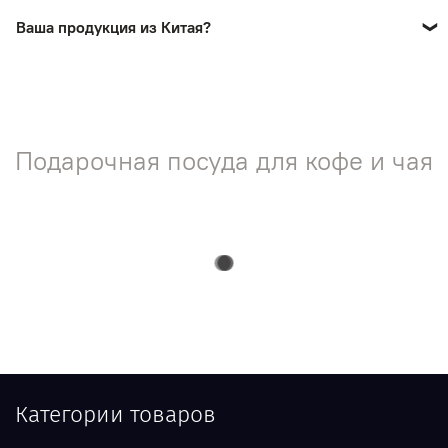
по телефону.
Заказы доставляются почтой России и ТК СДЭК
Ваша продукция из Китая?
Нет! На нашем сайте представлена продукция ручной
работы мастеров России.
Подарочная посуда для кофе и чая
Категории товаров