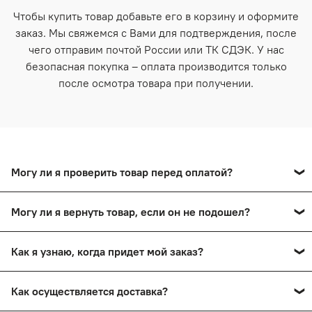
Чтобы купить товар добавьте его в корзину и оформите
заказ. Мы свяжемся с Вами для подтверждения, после
чего отправим почтой России или ТК СДЭК. У нас
безопасная покупка – оплата производится только
после осмотра товара при получении.
Могу ли я проверить товар перед оплатой?
Да, вы сможете оплатить товар после тщательного
Могу ли я вернуть товар, если он не подошел?
осмотра в пункте выдачи.
Да, вы сможете в течение 14 дней вернуть товар,
Как я узнаю, когда придет мой заказ?
сохранив товарный вид.
Вы получите смс-уведомление о прибытии вашего
Как осуществляется доставка?
заказа в пункт выдачи. Также мы проинформируем вас