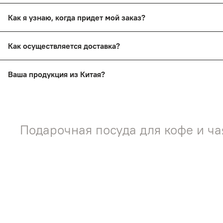
Да, вы сможете в течение 14 дней вернуть товар, сохрани
Как я узнаю, когда придет мой заказ?
Вы получите смс-уведомление о прибытии вашего заказа 
Как осуществляется доставка?
Заказы доставляются почтой России и ТК СДЭК
Ваша продукция из Китая?
Нет! На нашем сайте представлена продукция ручной раб
Подарочная посуда для кофе и ча