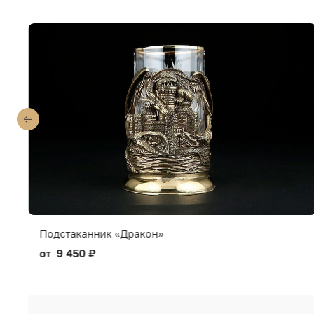
Подстаканник «Дракон»
от
9 450 ₽