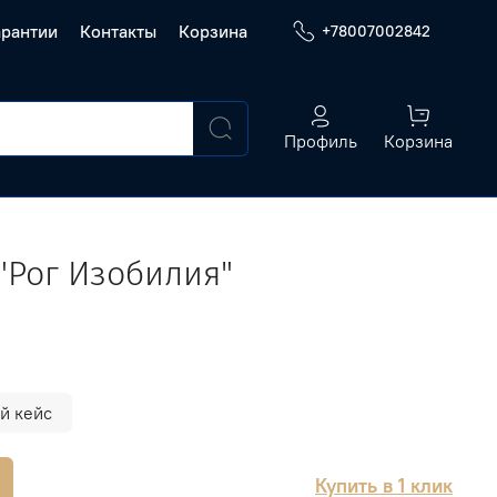
арантии
Контакты
Корзина
+78007002842
Профиль
Корзина
"Рог Изобилия"
й кейс
Купить в 1 клик