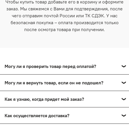
Чтобы купить товар добавьте его в корзину и оформите
заказ. Мы свяжемся с Вами для подтверждения, после
чего отправим почтой России или ТК СДЭК. У нас
безопасная покупка – оплата производится только
после осмотра товара при получении.
Могу ли я проверить товар перед оплатой?
Да, вы сможете оплатить товар после тщательного
Могу ли я вернуть товар, если он не подошел?
осмотра в пункте выдачи.
Да, вы сможете в течение 14 дней вернуть товар,
Как я узнаю, когда придет мой заказ?
сохранив товарный вид.
Вы получите смс-уведомление о прибытии вашего
Как осуществляется доставка?
заказа в пункт выдачи. Также мы проинформируем вас
по телефону.
Заказы доставляются почтой России и ТК СДЭК