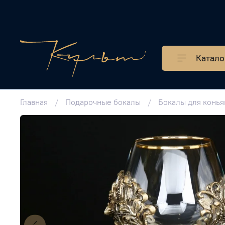
Катало
Главная
Подарочные бокалы
Бокалы для конья