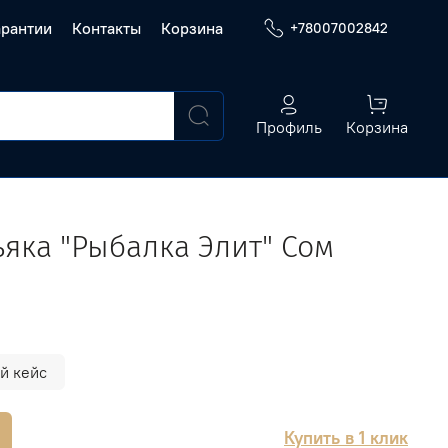
арантии
Контакты
Корзина
+78007002842
Профиль
Корзина
ьяка "Рыбалка Элит" Сом
й кейс
Купить в 1 клик