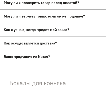
Могу ли я проверить товар перед оплатой?
Да, вы сможете оплатить товар после тщательного осмотр
Могу ли я вернуть товар, если он не подошел?
Да, вы сможете в течение 14 дней вернуть товар, сохрани
Как я узнаю, когда придет мой заказ?
Вы получите смс-уведомление о прибытии вашего заказа 
Как осуществляется доставка?
Заказы доставляются почтой России и ТК СДЭК
Ваша продукция из Китая?
Нет! На нашем сайте представлена продукция ручной раб
Бокалы для коньяка