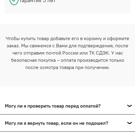
Гарантия 5 лет
Чтобы купить товар добавьте его в корзину и оформите
заказ. Мы свяжемся с Вами для подтверждения, после
чего отправим почтой России или ТК СДЭК. У нас
безопасная покупка – оплата производится только
после осмотра товара при получении.
Могу ли я проверить товар перед оплатой?
Да, вы сможете оплатить товар после тщательного
Могу ли я вернуть товар, если он не подошел?
осмотра в пункте выдачи.
Да, вы сможете в течение 14 дней вернуть товар,