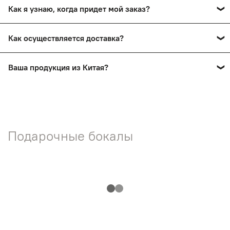
Как я узнаю, когда придет мой заказ?
сохранив товарный вид.
Вы получите смс-уведомление о прибытии вашего
Как осуществляется доставка?
заказа в пункт выдачи. Также мы проинформируем вас
по телефону.
Заказы доставляются почтой России и ТК СДЭК
Ваша продукция из Китая?
Нет! На нашем сайте представлена продукция ручной
работы мастеров России.
Подарочные бокалы