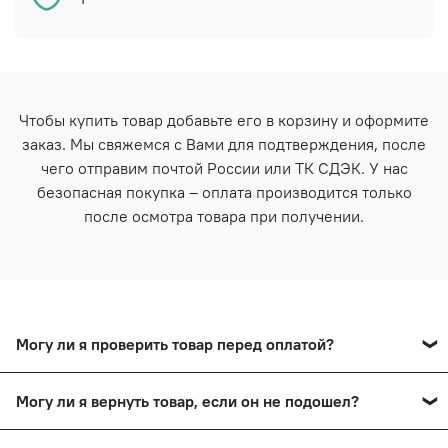
Чтобы купить товар добавьте его в корзину и оформите
заказ. Мы свяжемся с Вами для подтверждения, после
чего отправим почтой России или ТК СДЭК. У нас
безопасная покупка – оплата производится только
после осмотра товара при получении.
Могу ли я проверить товар перед оплатой?
Да, вы сможете оплатить товар после тщательного
Могу ли я вернуть товар, если он не подошел?
осмотра в пункте выдачи.
Да, вы сможете в течение 14 дней вернуть товар,