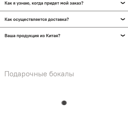
Как я узнаю, когда придет мой заказ?
сохранив товарный вид.
Вы получите смс-уведомление о прибытии вашего
Как осуществляется доставка?
заказа в пункт выдачи. Также мы проинформируем вас
по телефону.
Заказы доставляются почтой России и ТК СДЭК
Ваша продукция из Китая?
Нет! На нашем сайте представлена продукция ручной
работы мастеров России.
Подарочные бокалы