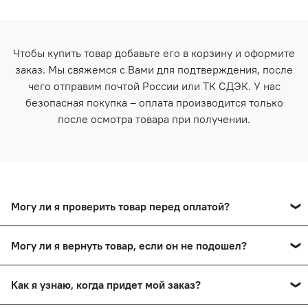
Чтобы купить товар добавьте его в корзину и оформите
заказ. Мы свяжемся с Вами для подтверждения, после
чего отправим почтой России или ТК СДЭК. У нас
безопасная покупка – оплата производится только
после осмотра товара при получении.
Могу ли я проверить товар перед оплатой?
Да, вы сможете оплатить товар после тщательного
Могу ли я вернуть товар, если он не подошел?
осмотра в пункте выдачи.
Да, вы сможете в течение 14 дней вернуть товар,
Как я узнаю, когда придет мой заказ?
сохранив товарный вид.