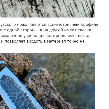
кутского ножа является асимметричный профиль
ко с одной стороны, а на другой имеет слегка
орма очень удобна для контроля: рука легко
и позволяет входить в материал точно на