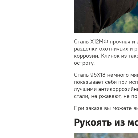
Сталь Х12МФ прочная и 
разделки охотничьих и р
коррозии. Клинок из так
остроту.
Сталь 95Х18 немного мяг
показывает себя при ис
лучшими антикоррозийны
стали, не ржавеют, не п
При заказе вы можете в
Рукоять из м