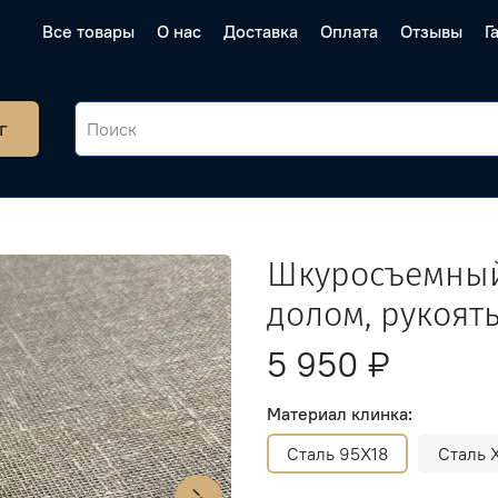
Все товары
О нас
Доставка
Оплата
Отзывы
Г
г
Шкуросъемный 
долом, рукоят
5 950 ₽
Материал клинка:
Сталь 95Х18
Сталь 