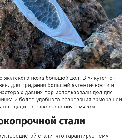
о якутского ножа большой дол. В «Якуте» он
вки, для придания большей аутентичности и
мастера с давних пор использовали дол для
линка и более удобного разрезания замерзшей
я площади соприкосновения с мясом.
окопрочной стали
углеродистой стали, что гарантирует ему