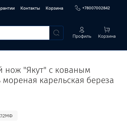
арантии
Контакты
Корзина
+78007002842
Профиль
Корзина
нож "Якут" с кованым
ь мореная карельская береза
Х12МФ