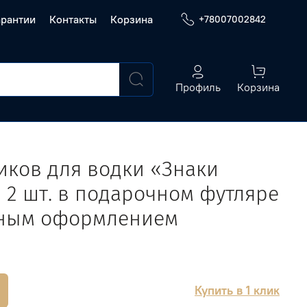
арантии
Контакты
Корзина
+78007002842
Профиль
Корзина
ков для водки «Знаки
 2 шт. в подарочном футляре
нным оформлением
Купить в 1 клик