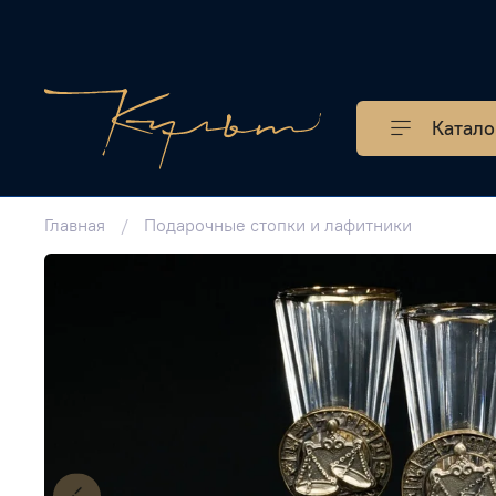
Катало
Главная
Подарочные стопки и лафитники