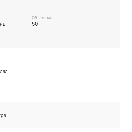
Объём, мл
нь
50
влял
тра