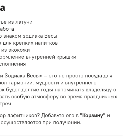
а
ье из латуни
абота
о знаком зодиака Весы
 для крепких напитков
 из экокожи
ормление внутренней крышки
исполнения
 Зодиака Весы» – это не просто посуда для
вол гармонии, мудрости и внутреннего
ок будет долгие годы напоминать владельцу о
вать особую атмосферу во время праздничных
треч.
бор лафитников? Добавьте его в
"Корзину"
и
 осуществляется при получении.