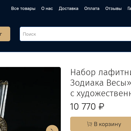
Все товары
О нас
Доставка
Оплата
Отзывы
Г
г
Набор лафитни
Зодиака Весы»
c художестве
10 770 ₽
В корзину