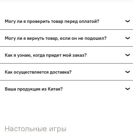
Могу ли я проверить товар перед оплатой?
Да, вы сможете оплатить товар после тщательного
Могу ли я вернуть товар, если он не подошел?
осмотра в пункте выдачи.
Да, вы сможете в течение 14 дней вернуть товар,
Как я узнаю, когда придет мой заказ?
сохранив товарный вид.
Вы получите смс-уведомление о прибытии вашего
Как осуществляется доставка?
заказа в пункт выдачи. Также мы проинформируем вас
по телефону.
Заказы доставляются почтой России и ТК СДЭК
Ваша продукция из Китая?
Нет! На нашем сайте представлена продукция ручной
работы мастеров России.
Настольные игры