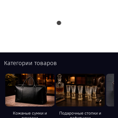
Категории товаров
Кожаные сумки и
Подарочные стопки и
К
рюкзаки
лафитники