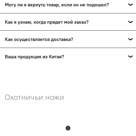
Могу ли я вернуть товар, если он не подошел?
осмотра в пункте выдачи.
Да, вы сможете в течение 14 дней вернуть товар,
Как я узнаю, когда придет мой заказ?
сохранив товарный вид.
Вы получите смс-уведомление о прибытии вашего
Как осуществляется доставка?
заказа в пункт выдачи. Также мы проинформируем вас
по телефону.
Заказы доставляются почтой России и ТК СДЭК
Ваша продукция из Китая?
Нет! На нашем сайте представлена продукция ручной
работы мастеров России.
Охотничьи ножи