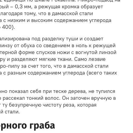
трый –
0,3
мм, а режущая кромка образует
агодаря тому, что в дамасской стали
а с низким и высоким содержанием углерода
о 400).
ализирована под разделку туши и создает
линзу от обуха со сведением в ноль к режущей
ктерной форме спусков ножи с вогнутой линзой
ру и разделяют мягкие ткани. Само лезвие
о-пилу за счет того, что в дамасской стали
а с разным содержанием углерода (всего таких
но показал себя при теске дерева, не тупился
о рассекал тонкий волос. Он заточен вручную в
 ту безупречную чистоту реза, которая
й стали.
ерного граба