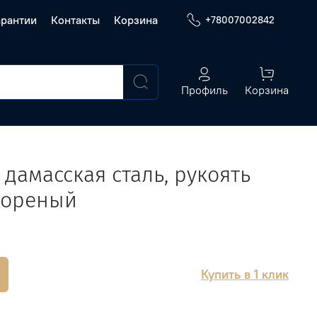
арантии
Контакты
Корзина
+78007002842
Профиль
Корзина
 дамасская сталь, рукоять
мореный
Купить в 1 клик