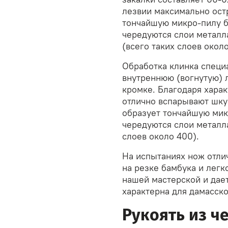
лезвии максимально ос
тончайшую микро-пилу бл
чередуются слои металл
(всего таких слоев окол
Обработка клинка специ
внутреннюю (вогнутую) 
кромке. Благодаря хара
отлично вспарывают шку
образует тончайшую микр
чередуются слои металл
слоев около 400).
На испытаниях нож отлич
на резке бамбука и легк
нашей мастерской и дает
характерна для дамасско
Рукоять из ч