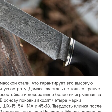
масской стали, что гарантирует его высокую
ную остроту. Дамасская сталь не только крепче
носостойкая и декоративно более выигрышная за
 В основу поковки входят четыре марки
, ШХ-15, 5ХНМА и 45х13. Твердость клинка после
62 единицы по шкале Роквелла. Микро-подвод на