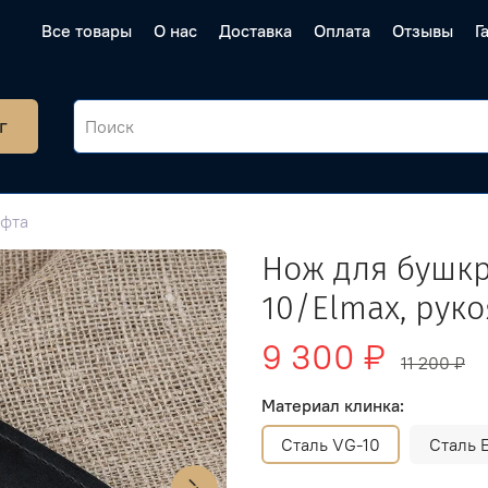
Все товары
О нас
Доставка
Оплата
Отзывы
Г
г
афта
Нож для бушкр
10/Elmax, руко
9 300 ₽
11 200 ₽
Материал клинка:
Сталь VG-10
Сталь 