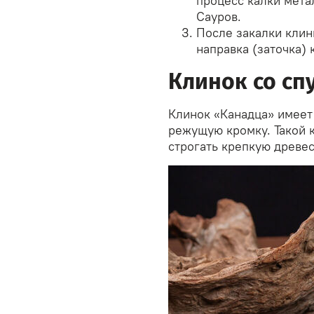
процесс калки мета
Сауров.
После закалки клин
направка (заточка) 
Клинок со сп
Клинок «Канадца» имеет
режущую кромку. Такой к
строгать крепкую древес