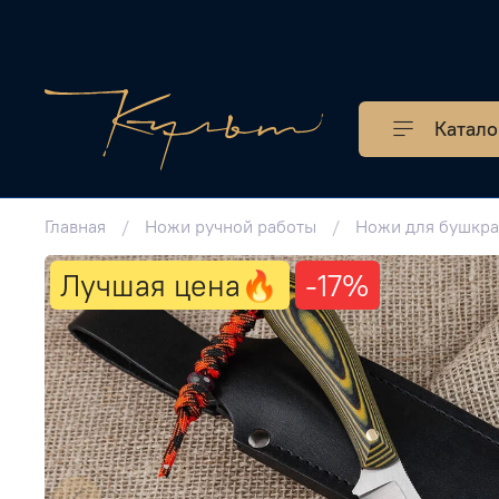
Катало
Главная
Ножи ручной работы
Ножи для бушкр
Лучшая цена🔥
-17%