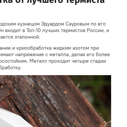
одским кузнецом Эдуардом Сауровым по его
н входит в Топ-10 лучших термистов России, и
ается эталонной.
ние и криообработка жидким азотом при
имают напряжение с металла, делая его более
осостойким. Металл проходит четыре стадии
бработку.