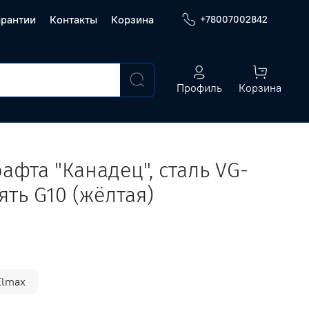
арантии
Контакты
Корзина
+78007002842
Профиль
Корзина
афта "Канадец", сталь VG-
ять G10 (жёлтая)
Elmax