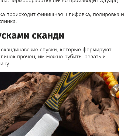
лла. Термообработку лично производит Эдуард
ка происходит финишная шлифовка, полировка и
клинка.
усками сканди
 скандинавские спуски, которые формируют
линок прочен, им можно рубить, резать и
ину.