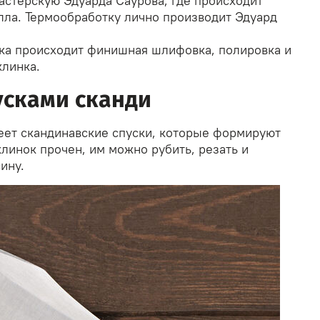
астерскую Эдуарда Саурова, где происходит
лла. Термообработку лично производит Эдуард
ка происходит финишная шлифовка, полировка и
клинка.
усками сканди
еет скандинавские спуски, которые формируют
линок прочен, им можно рубить, резать и
ину.