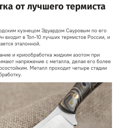
ка от лучшего термиста
одским кузнецом Эдуардом Сауровым по его
н входит в Топ-10 лучших термистов России, и
ается эталонной.
ние и криообработка жидким азотом при
имают напряжение с металла, делая его более
осостойким. Металл проходит четыре стадии
бработку.