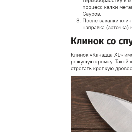
термообработку в м
процесс калки мета
Сауров.
После закалки клин
направка (заточка) 
Клинок со сп
Клинок «Канадца XL» им
режущую кромку. Такой к
строгать крепкую древес