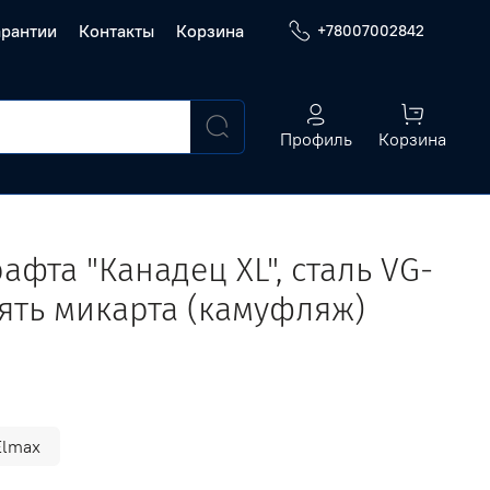
арантии
Контакты
Корзина
+78007002842
Профиль
Корзина
фта "Канадец XL", сталь VG-
оять микарта (камуфляж)
Elmax