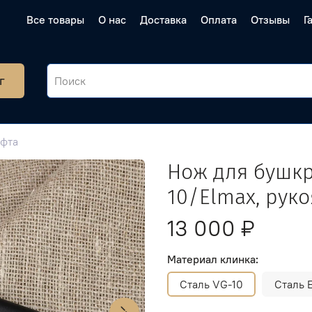
Все товары
О нас
Доставка
Оплата
Отзывы
Г
г
афта
Нож для бушкра
10/Elmax, рук
13 000 ₽
Материал клинка:
Сталь VG-10
Сталь 