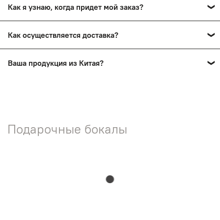
Как я узнаю, когда придет мой заказ?
сохранив товарный вид.
Вы получите смс-уведомление о прибытии вашего
Как осуществляется доставка?
заказа в пункт выдачи. Также мы проинформируем вас
по телефону.
Заказы доставляются почтой России и ТК СДЭК
Ваша продукция из Китая?
Нет! На нашем сайте представлена продукция ручной
работы мастеров России.
Подарочные бокалы