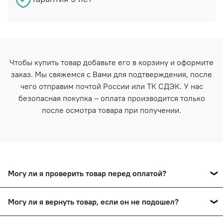
Чтобы купить товар добавьте его в корзину и оформите
заказ. Мы свяжемся с Вами для подтверждения, после
чего отправим почтой России или ТК СДЭК. У нас
безопасная покупка – оплата производится только
после осмотра товара при получении.
Могу ли я проверить товар перед оплатой?
Да, вы сможете оплатить товар после тщательного
Могу ли я вернуть товар, если он не подошел?
осмотра в пункте выдачи.
Да, вы сможете в течение 14 дней вернуть товар,