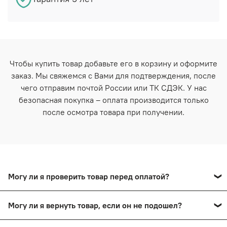
Чтобы купить товар добавьте его в корзину и оформите
заказ. Мы свяжемся с Вами для подтверждения, после
чего отправим почтой России или ТК СДЭК. У нас
безопасная покупка – оплата производится только
после осмотра товара при получении.
Могу ли я проверить товар перед оплатой?
Да, вы сможете оплатить товар после тщательного
Могу ли я вернуть товар, если он не подошел?
осмотра в пункте выдачи.
Да, вы сможете в течение 14 дней вернуть товар,