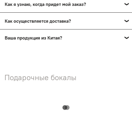
Как я узнаю, когда придет мой заказ?
сохранив товарный вид.
Вы получите смс-уведомление о прибытии вашего
Как осуществляется доставка?
заказа в пункт выдачи. Также мы проинформируем вас
по телефону.
Заказы доставляются почтой России и ТК СДЭК
Ваша продукция из Китая?
Нет! На нашем сайте представлена продукция ручной
работы мастеров России.
Подарочные бокалы