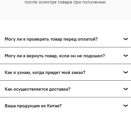
после осмотра товара при получении.
Могу ли я проверить товар перед оплатой?
Да, вы сможете оплатить товар после тщательного
Могу ли я вернуть товар, если он не подошел?
осмотра в пункте выдачи.
Да, вы сможете в течение 14 дней вернуть товар,
Как я узнаю, когда придет мой заказ?
сохранив товарный вид.
Вы получите смс-уведомление о прибытии вашего
Как осуществляется доставка?
заказа в пункт выдачи. Также мы проинформируем вас
по телефону.
Заказы доставляются почтой России и ТК СДЭК
Ваша продукция из Китая?
Нет! На нашем сайте представлена продукция ручной
работы мастеров России.