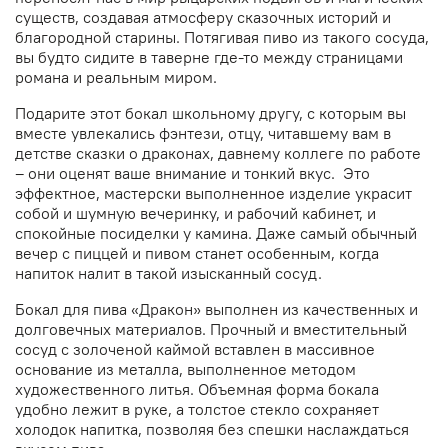
существ, создавая атмосферу сказочных историй и
благородной старины. Потягивая пиво из такого сосуда,
вы будто сидите в таверне где-то между страницами
романа и реальным миром.
Подарите этот бокал школьному другу, с которым вы
вместе увлекались фэнтези, отцу, читавшему вам в
детстве сказки о драконах, давнему коллеге по работе
– они оценят ваше внимание и тонкий вкус. Это
эффектное, мастерски выполненное изделие украсит
собой и шумную вечеринку, и рабочий кабинет, и
спокойные посиделки у камина. Даже самый обычный
вечер с пиццей и пивом станет особенным, когда
напиток налит в такой изысканный сосуд.
Бокал для пива «Дракон» выполнен из качественных и
долговечных материалов. Прочный и вместительный
сосуд с золоченой каймой вставлен в массивное
основание из металла, выполненное методом
художественного литья. Объемная форма бокала
удобно лежит в руке, а толстое стекло сохраняет
холодок напитка, позволяя без спешки наслаждаться